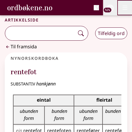
, Bokmålsordboka og N
ordbøkene.no
Nettsi
NN
Men
Gå til hovudinnhald
Tilgjenge
Bokmålsordboka og Nynorskordboka
Artikkelside
Tilfeldig ord
Til framsida
Nynorskordboka
rentefot
substantiv
hankjønn
Bøyningstabell for dette substantivet
eintal
fleirtal
ubunden
bunden
ubunden
bunden form
form
form
form
ein
rentefot
rentefoten
renteføter
renteføtene