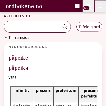
, Bokmålsordboka og N
ordbøkene.no
Nettsi
NN
Men
Gå til hovudinnhald
Tilgjenge
Bokmålsordboka og Nynorskordboka
Artikkelside
Tilfeldig ord
Til framsida
Nynorskordboka
påpeike
påpeika
verb
Bøyningstabell for dette verbet
infinitiv
presens
preteritum
presens
perfektum