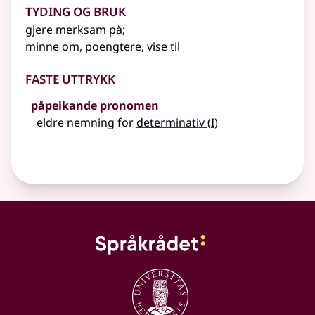
Tyding og bruk
gjere merksam på
;
minne om, poengtere, vise til
Faste uttrykk
påpeikande pronomen
1
eldre nemning for
determinativ
(
I)