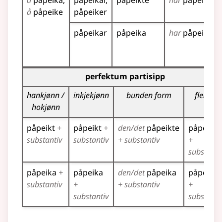
å
påpeika
påpeikar
påpeikte
har
påpeikt
å
påpeike
påpeiker
påpeikar
påpeika
har
påpeika
Bøyningstabell for dette verbet (partisippformer)
perfektum partisipp
hankjønn /
inkjekjønn
bunden form
fleirtal
hokjønn
påpeikt
+
påpeikt
+
den/det
påpeikte
påpeikte
substantiv
substantiv
+ substantiv
+
substanti
påpeika
+
påpeika
den/det
påpeika
påpeika
substantiv
+
+ substantiv
+
substantiv
substanti