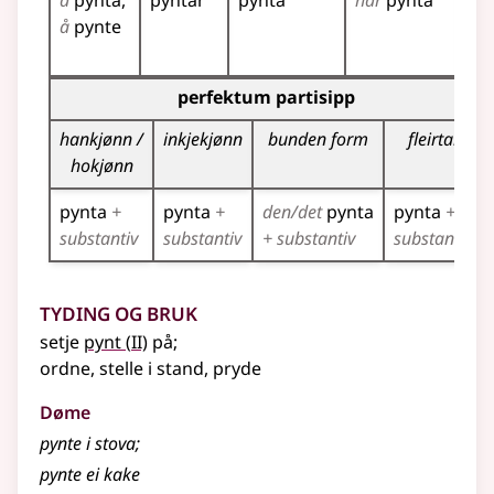
å
pynta
pyntar
pynta
har
pynta
py
å
pynte
py
py
Bøyningstabell for dette verbet (partisippformer)
perfektum partisipp
hankjønn /
inkjekjønn
bunden form
fleirtal
hokjønn
pynta
+
pynta
+
den/det
pynta
pynta
+
substantiv
substantiv
+ substantiv
substantiv
Tyding og bruk
2
setje
pynt
(
II)
på
;
ordne, stelle i stand, pryde
Døme
pynte i stova
;
pynte ei kake