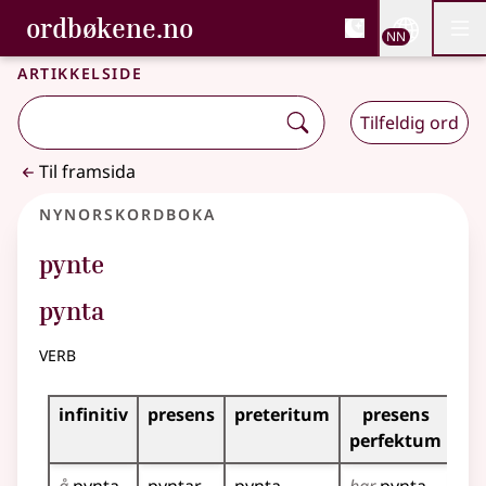
, Bokmålsordboka og N
ordbøkene.no
Nettsi
NN
Men
Gå til hovudinnhald
Tilgjenge
Bokmålsordboka og Nynorskordboka
Artikkelside
Tilfeldig ord
Til framsida
Nynorskordboka
pynte
pynta
verb
Bøyningstabell for dette verbet
infinitiv
presens
preteritum
presens
im
perfektum