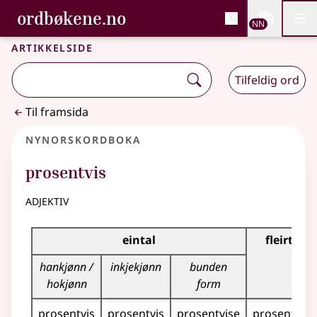
, Bokmålsordboka og N
ordbøkene.no
Nettsi
NN
Men
Gå til hovudinnhald
Tilgjenge
Bokmålsordboka og Nynorskordboka
Artikkelside
Tilfeldig ord
Til framsida
Nynorskordboka
prosentvis
adjektiv
Bøyningstabell for dette adjektivet
eintal
fleirtal
hankjønn /
inkjekjønn
bunden
hokjønn
form
prosentvis
prosentvis
prosentvise
prosentvise