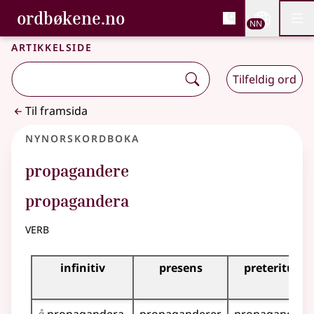
, Bokmålsordboka og N
ordbøkene.no
Nettsi
NN
Men
Gå til hovudinnhald
Tilgjenge
Bokmålsordboka og Nynorskordboka
Artikkelside
Tilfeldig ord
Til framsida
Nynorskordboka
propagandere
propagandera
verb
Bøyningstabell for dette verbet
infinitiv
presens
preteritum