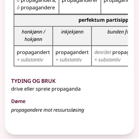
å
propagandera
propaganderer
propagandert
å
propagandere
Bøyningstabell for dette verbet (partisippformer)
perfektum partisipp
hankjønn /
inkjekjønn
bunden form
hokjønn
propagandert
propagandert
den/det
propagand
+ substantiv
+ substantiv
+ substantiv
Tyding og bruk
drive eller spreie propaganda
Døme
propagandere mot ressurssløsing