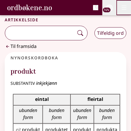
, Bokmålsordboka og N
ordbøkene.no
Nettsi
NN
Men
Gå til hovudinnhald
Tilgjenge
Bokmålsordboka og Nynorskordboka
Artikkelside
Tilfeldig ord
Til framsida
Nynorskordboka
produkt
substantiv
inkjekjønn
Bøyningstabell for dette substantivet
eintal
fleirtal
ubunden
bunden
ubunden
bunden
form
form
form
form
eit
produkt
produktet
produkt
produkta