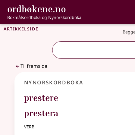
, Bokmålsordbo
ordbøkene.no
Gå til hovudinnhald
Tilgjenge
Bokmålsordboka og Nynorskordboka
Artikkelside
Begge
Til framsida
Nynorskordboka
prestere
prestera
verb