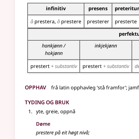
Bøyningstabell for dette verbet
infinitiv
presens
preterit
å
prestera
å
prestere
presterer
presterte
Bøyningstabell for dette verbet (partisippforme
perfekt
hankjønn /
inkjekjønn
hokjønn
prestert
+ substantiv
prestert
+ substantiv
d
Opphav
frå
latin
opphavleg ‘stå framfor’
;
jamf
Tyding og bruk
yte, greie, oppnå
Døme
prestere på eit høgt nivå
;