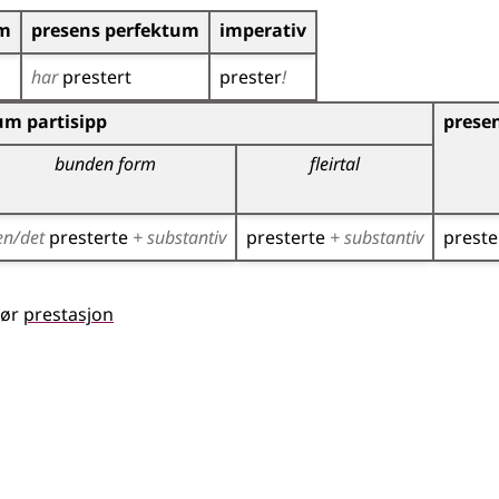
um
presens perfektum
imperativ
har
prestert
prester
!
r)
um partisipp
presen
bunden form
fleirtal
en/det
presterte
+ substantiv
presterte
+ substantiv
prest
ør
prestasjon