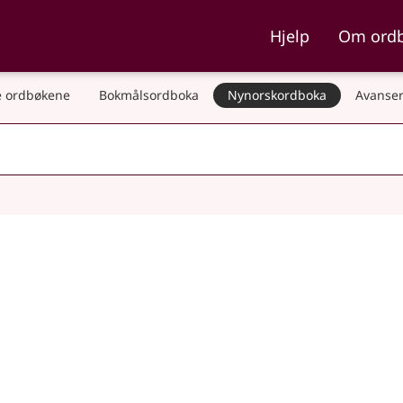
ka og Nynorskordboka
Hjelp
Om ord
 ordbøkene
Bokmålsordboka
Nynorskordboka
Avanser