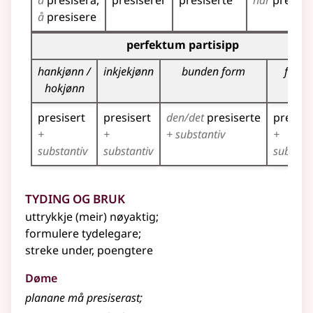
å
presisera
presiserer
presiserte
har
presise
å
presisere
Bøyningstabell for dette verbet (partisippformer)
perfektum partisipp
hankjønn /
inkjekjønn
bunden form
fleirta
hokjønn
presisert
presisert
den/det
presiserte
presise
+
+
+ substantiv
+
substantiv
substantiv
substant
Tyding og bruk
uttrykkje (meir) nøyaktig
;
formulere tydelegare
;
streke under, poengtere
Døme
planane må presiserast
;