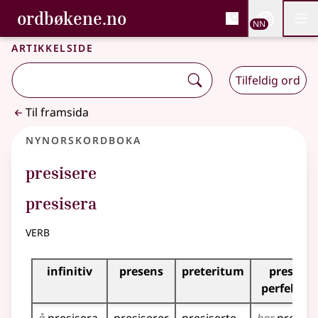
, Bokmålsordboka og N
ordbøkene.no
Nettsi
NN
Men
Gå til hovudinnhald
Tilgjenge
Bokmålsordboka og Nynorskordboka
Artikkelside
Tilfeldig ord
Til framsida
Nynorskordboka
presisere
presisera
verb
Bøyningstabell for dette verbet
infinitiv
presens
preteritum
presens
perfektu