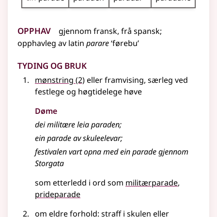
Opphav
gjennom
fransk
,
frå
spansk
;
opphavleg av
latin
parare
‘førebu’
Tyding og bruk
mønstring
(2)
eller framvising, særleg ved
festlege og høgtidelege høve
Døme
dei militære leia paraden
;
ein parade av skuleelevar
;
festivalen vart opna med ein parade gjennom
Storgata
som etterledd i ord som
militærparade
prideparade
om eldre forhold: straff i skulen eller