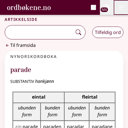
, Bokmålsordboka og N
ordbøkene.no
Nettsi
NN
Men
Gå til hovudinnhald
Tilgjenge
Bokmålsordboka og Nynorskordboka
Artikkelside
Tilfeldig ord
Til framsida
Nynorskordboka
parade
substantiv
hankjønn
Bøyningstabell for dette substantivet
eintal
fleirtal
ubunden
bunden
ubunden
bunden
form
form
form
form
ein
parade
paraden
paradar
paradane