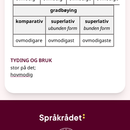
Bøyningstabell for dette adjektivet (gradbøyning)
gradbøying
komparativ
superlativ
superlativ
ubunden form
bunden form
ovmodigare
ovmodigast
ovmodigaste
Tyding og bruk
stor på det
;
hovmodig