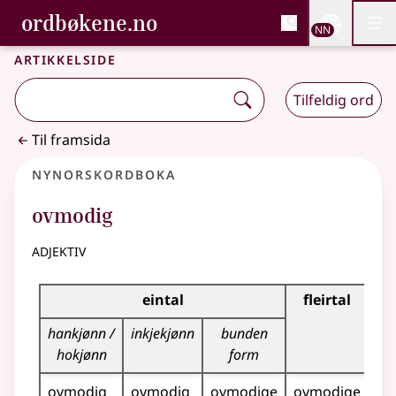
, Bokmålsordboka og N
ordbøkene.no
Nettsi
NN
Men
Gå til hovudinnhald
Tilgjenge
Bokmålsordboka og Nynorskordboka
Artikkelside
Tilfeldig ord
Til framsida
Nynorskordboka
ovmodig
adjektiv
Bøyningstabell for dette adjektivet
eintal
fleirtal
hankjønn /
inkjekjønn
bunden
hokjønn
form
ovmodig
ovmodig
ovmodige
ovmodige