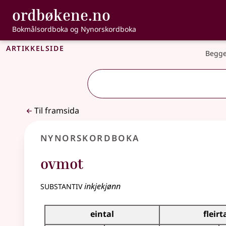
, Bokmålsordbo
ordbøkene.no
Gå til hovudinnhald
Tilgjenge
Bokmålsordboka og Nynorskordboka
Artikkelside
Begge
Til framsida
Nynorskordboka
ovmot
substantiv
inkjekjønn
Bøyningstabell for dette substantivet
eintal
fleirt