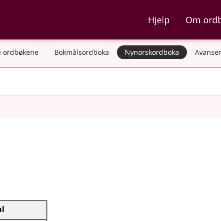
ka og Nynorskordboka
Hjelp
Om ord
 ordbøkene
Bokmålsordboka
Nynorskordboka
Avanser
al