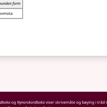
bunden form
ovmota
rdboka
og
Nynorskordboka
viser skrivemåte og bøying i tråd