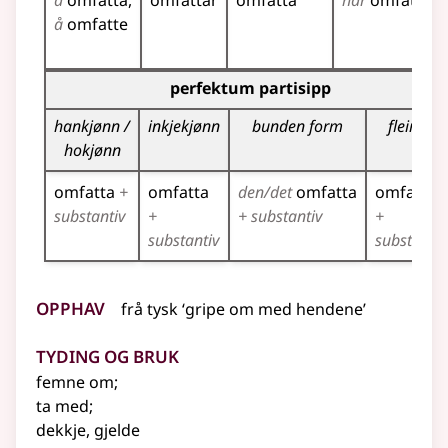
å
omfatta
omfattar
omfatta
har
omfatta
å
omfatte
Bøyningstabell for dette verbet (partisippformer)
perfektum partisipp
hankjønn /
inkjekjønn
bunden form
fleirtal
hokjønn
omfatta
+
omfatta
den/det
omfatta
omfatta
substantiv
+
+ substantiv
+
substantiv
substantiv
Opphav
frå
tysk
‘gripe om med hendene’
Tyding og bruk
femne om
;
ta med
;
dekkje, gjelde