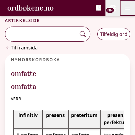
, Bokmålsordboka og N
ordbøkene.no
Nettsi
NN
Men
Gå til hovudinnhald
Tilgjenge
Bokmålsordboka og Nynorskordboka
Artikkelside
Tilfeldig ord
Til framsida
Nynorskordboka
omfatte
omfatta
verb
Bøyningstabell for dette verbet
infinitiv
presens
preteritum
presens
perfektum