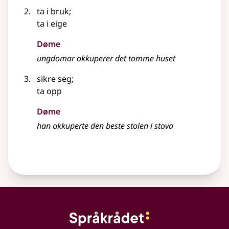
ta i bruk
;
ta i eige
Døme
ungdomar okkuperer det tomme huset
sikre seg
;
ta opp
Døme
han okkuperte den beste stolen i stova