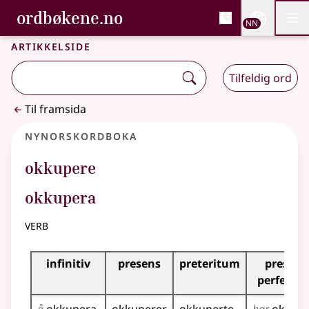
, Bokmålsordboka og N
ordbøkene.no
Nettsi
NN
Men
Gå til hovudinnhald
Tilgjenge
Bokmålsordboka og Nynorskordboka
Artikkelside
Tilfeldig ord
Til framsida
Nynorskordboka
okkupere
okkupera
verb
Bøyningstabell for dette verbet
infinitiv
presens
preteritum
presens
perfekt