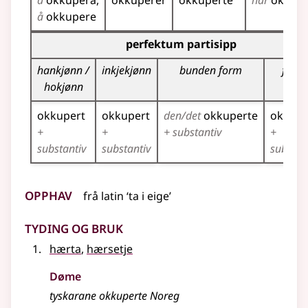
å
okkupera
okkuperer
okkuperte
har
okkupe
å
okkupere
Bøyningstabell for dette verbet (partisippformer)
perfektum partisipp
hankjønn /
inkjekjønn
bunden form
fleirt
hokjønn
okkupert
okkupert
den/det
okkuperte
okkupe
+
+
+ substantiv
+
substantiv
substantiv
substan
Opphav
frå
latin
‘ta i eige’
Tyding og bruk
hærta
,
hærsetje
Døme
tyskarane okkuperte Noreg