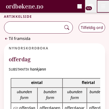
, Bokmålsordboka og N
ordbøkene.no
Nettsi
NN
Men
Gå til hovudinnhald
Tilgjenge
Bokmålsordboka og Nynorskordboka
Artikkelside
Tilfeldig ord
Til framsida
Nynorskordboka
offerdag
substantiv
hankjønn
Bøyningstabell for dette substantivet
eintal
fleirtal
ubunden
bunden
ubunden
bunden fo
form
form
form
ein
offerdag
offerdagen
offerdagar
offerdaga