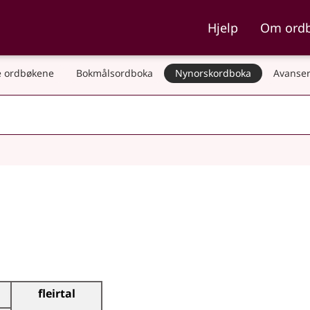
ka og Nynorskordboka
Hjelp
Om ord
 ordbøkene
Bokmålsordboka
Nynorskordboka
Avanser
fleirtal