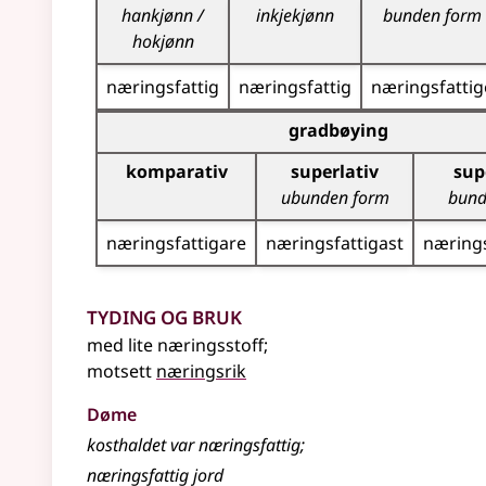
hankjønn /
inkjekjønn
bunden form
hokjønn
næringsfattig
næringsfattig
næringsfattig
Bøyningstabell for dette adjektivet (gradbøynin
gradbøying
komparativ
superlativ
sup
ubunden form
bund
næringsfattigare
næringsfattigast
nærings
Tyding og bruk
med lite næringsstoff
;
motsett
næringsrik
Døme
kosthaldet var næringsfattig
;
næringsfattig jord