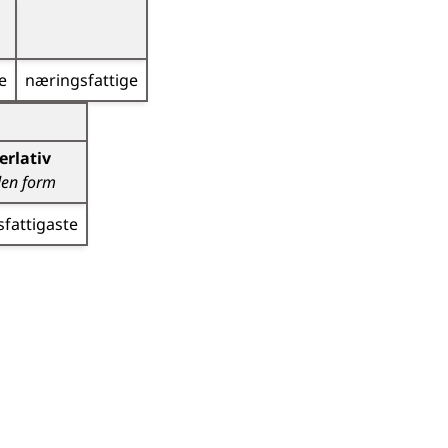
e
næringsfattige
g)
erlativ
en form
fattigaste