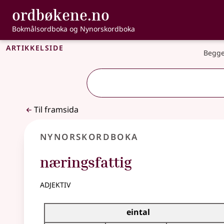
, Bokmålsordbo
ordbøkene.no
Gå til hovudinnhald
Tilgjenge
Bokmålsordboka og Nynorskordboka
Artikkelside
Begge
Til framsida
Nynorskordboka
næringsfattig
adjektiv
Bøyningstabell for dette adjektivet
eintal