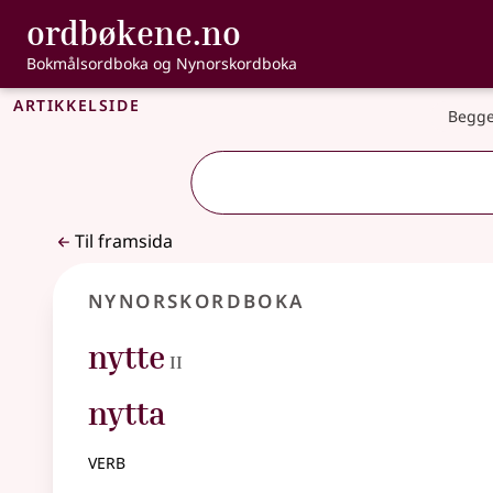
, Bokmålsordbo
ordbøkene.no
Gå til hovudinnhald
Tilgjenge
Bokmålsordboka og Nynorskordboka
Artikkelside
Begge
Til framsida
Nynorskordboka
2
nytte
II
nytta
verb