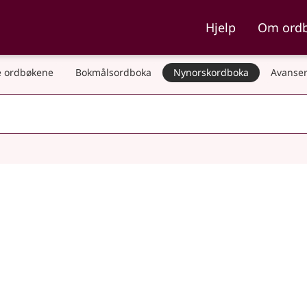
ka og Nynorskordboka
Hjelp
Om ord
 ordbøkene
Bokmålsordboka
Nynorskordboka
Avanser