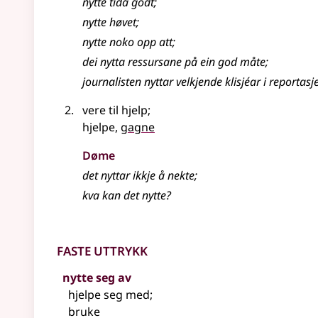
nytte tida godt
;
nytte høvet
;
nytte noko opp att
;
dei nytta ressursane på ein god måte
;
journalisten nyttar velkjende klisjéar i reportasj
vere til hjelp
;
hjelpe,
gagne
Døme
det nyttar ikkje å nekte
;
kva kan det nytte?
Faste uttrykk
nytte seg av
hjelpe seg med
;
bruke