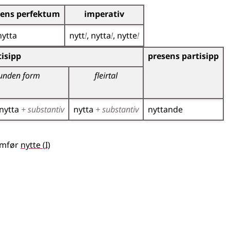
sens perfektum
imperativ
nytta
nytt
!
nytta
!
nytte
!
r)
isipp
presens partisipp
unden form
fleirtal
nytta
+ substantiv
nytta
+ substantiv
nyttande
1
amfør
nytte
(
I)