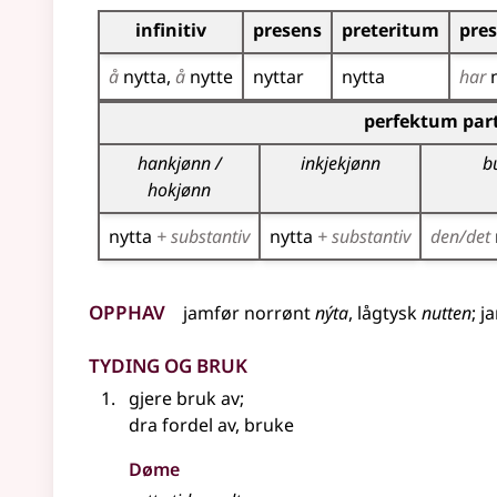
Bøyningstabell for dette verbet
infinitiv
presens
preteritum
pre
å
nytta
å
nytte
nyttar
nytta
har
Bøyningstabell for dette verbet (partisippforme
perfektum part
hankjønn /
inkjekjønn
b
hokjønn
nytta
+ substantiv
nytta
+ substantiv
den/det
Opphav
jamfør
norrønt
nýta
,
lågtysk
nutten
;
j
Tyding og bruk
gjere bruk av
;
dra fordel av, bruke
Døme