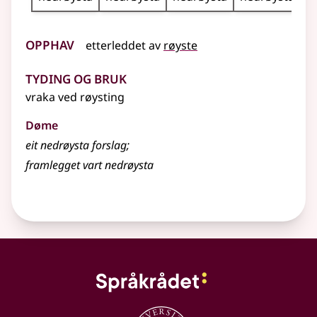
Opphav
etterleddet av
røyste
Tyding og bruk
vraka ved røysting
Døme
eit nedrøysta forslag
;
framlegget vart
nedrøysta