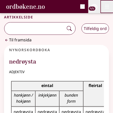
, Bokmålsordboka og N
ordbøkene.no
Nettsi
NN
Men
Gå til hovudinnhald
Tilgjenge
Bokmålsordboka og Nynorskordboka
Artikkelside
Tilfeldig ord
Til framsida
Nynorskordboka
nedrøysta
adjektiv
Bøyningstabell for dette adjektivet
eintal
fleirtal
hankjønn /
inkjekjønn
bunden
hokjønn
form
nedrøysta
nedrøysta
nedrøysta
nedrøysta