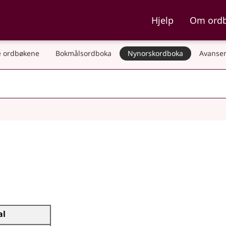
ka og Nynorskordboka
Hjelp
Om ord
 ordbøkene
Bokmålsordboka
Nynorskordboka
Avanser
al