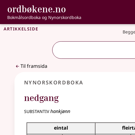
, Bokmålsordbo
ordbøkene.no
Gå til hovudinnhald
Tilgjenge
Bokmålsordboka og Nynorskordboka
Artikkelside
Begge
Til framsida
Nynorskordboka
nedgang
substantiv
hankjønn
Bøyningstabell for dette substantivet
eintal
fleirt