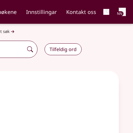
Net
bøkene
Innstillingar
Kontakt oss
NN
t søk
Tilfeldig ord