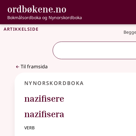
, Bokmålsordbo
ordbøkene.no
Gå til hovudinnhald
Tilgjenge
Bokmålsordboka og Nynorskordboka
Artikkelside
Begge
Til framsida
Nynorskordboka
nazifisere
nazifisera
verb