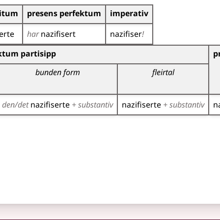
ritum
presens perfektum
imperativ
erte
har
nazifisert
nazifiser
!
r)
ktum partisipp
p
bunden form
fleirtal
den/det
nazifiserte
+ substantiv
nazifiserte
+ substantiv
n