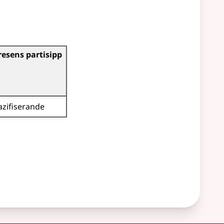
resens partisipp
azifiserande