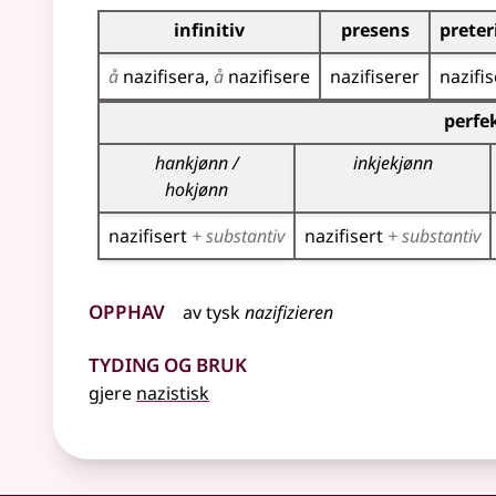
Bøyningstabell for dette verbet
infinitiv
presens
prete
å
nazifisera
å
nazifisere
nazifiserer
nazifis
Bøyningstabell for dette verbet (partisippforme
perfe
hankjønn /
inkjekjønn
hokjønn
nazifisert
+ substantiv
nazifisert
+ substantiv
Opphav
av
tysk
nazifizieren
Tyding og bruk
gjere
nazistisk