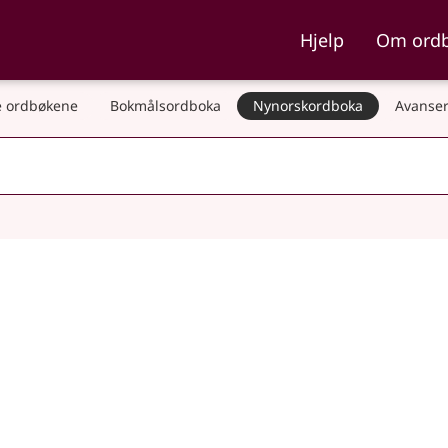
ka og Nynorskordboka
Hjelp
Om ord
 ordbøkene
Bokmålsordboka
Nynorskordboka
Avanser