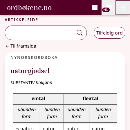
, Bokmålsordboka og N
ordbøkene.no
Nettsi
NN
Men
Gå til hovudinnhald
Tilgjenge
Bokmålsordboka og Nynorskordboka
Artikkelside
Tilfeldig ord
Til framsida
Nynorskordboka
naturgjødsel
substantiv
hokjønn
Bøyningstabell for dette substantivet
eintal
fleirtal
ubunden
bunden
ubunden
bunden
form
form
form
form
ei
natur­
natur­
natur­
natur­