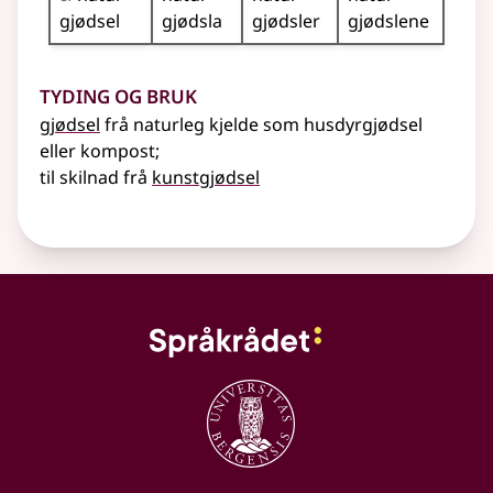
gjødsel
gjødsla
gjødsler
gjødslene
Tyding og bruk
gjødsel
frå naturleg kjelde som husdyrgjødsel
eller kompost
;
til skilnad frå
kunstgjødsel