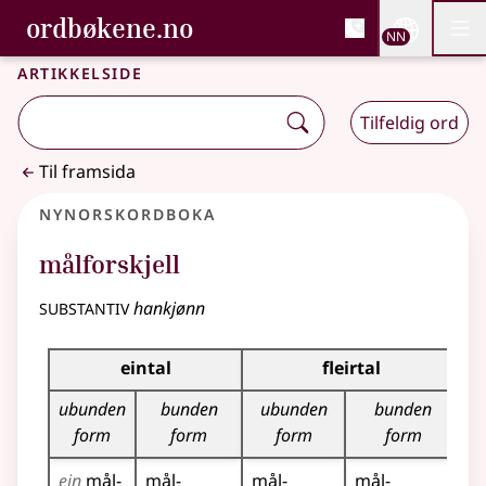
, Bokmålsordboka og N
ordbøkene.no
Nettsi
NN
Men
Gå til hovudinnhald
Tilgjenge
Bokmålsordboka og Nynorskordboka
Artikkelside
Tilfeldig ord
Til framsida
Nynorskordboka
målforskjell
substantiv
hankjønn
Bøyningstabell for dette substantivet
eintal
fleirtal
ubunden
bunden
ubunden
bunden
form
form
form
form
ein
mål­
mål­
mål­
mål­