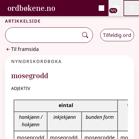
, Bokmålsordboka og N
ordbøkene.no
Nettsi
NN
Men
Gå til hovudinnhald
Tilgjenge
Bokmålsordboka og Nynorskordboka
Artikkelside
Tilfeldig ord
Til framsida
Nynorskordboka
mosegrodd
adjektiv
Bøyningstabell for dette adjektivet
eintal
fleir
hankjønn /
inkjekjønn
bunden form
hokjønn
mosegrodd
mosegrodd
mosegrodde
mosegr