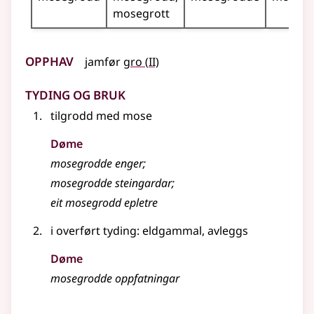
mosegrott
Opphav
2
jamfør
gro
(
II)
Tyding og bruk
tilgrodd med mose
Døme
mosegrodde enger
;
mosegrodde steingardar
;
eit mosegrodd epletre
i
overført tyding
: eldgammal, avleggs
Døme
mosegrodde oppfatningar