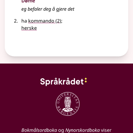
Døme
eg befaler deg å gjere det
ha
kommando
(2)
;
herske
Bokmålsordboka
og
Nynorskordboka
viser