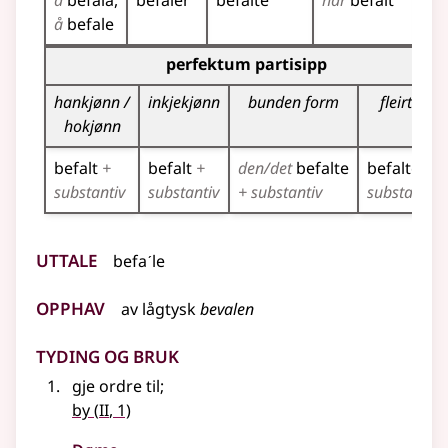
å
befala
befaler
befalte
har
befalt
bef
å
befale
Bøyningstabell for dette verbet (partisippformer)
perfektum partisipp
hankjønn /
inkjekjønn
bunden form
fleirtal
hokjønn
befalt
+
befalt
+
den/det
befalte
befalte
+
substantiv
substantiv
+ substantiv
substantiv
Uttale
befaˊle
Opphav
av
lågtysk
bevalen
Tyding og bruk
gje ordre til
;
2
by
(
II
, 1)