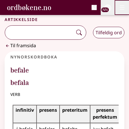
, Bokmålsordboka og N
ordbøkene.no
Nettsi
NN
Men
Gå til hovudinnhald
Tilgjenge
Bokmålsordboka og Nynorskordboka
Artikkelside
Tilfeldig ord
Til framsida
Nynorskordboka
befale
befala
verb
Bøyningstabell for dette verbet
infinitiv
presens
preteritum
presens
im
perfektum