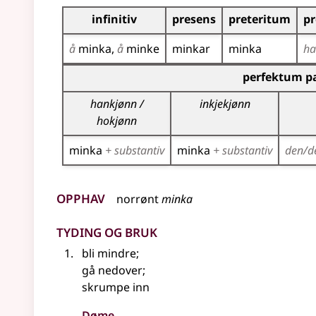
Bøyningstabell for dette verbet
infinitiv
presens
preteritum
pr
å
minka
å
minke
minkar
minka
h
Bøyningstabell for dette verbet (partisippforme
perfektum pa
hankjønn /
inkjekjønn
hokjønn
minka
+ substantiv
minka
+ substantiv
den/d
Opphav
norrønt
minka
Tyding og bruk
bli mindre
;
gå nedover
;
skrumpe inn
Døme