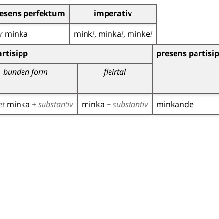
esens perfektum
imperativ
ar
minka
mink
!
minka
!
minke
!
r)
rtisipp
presens partisi
bunden form
fleirtal
et
minka
+ substantiv
minka
+ substantiv
minkande