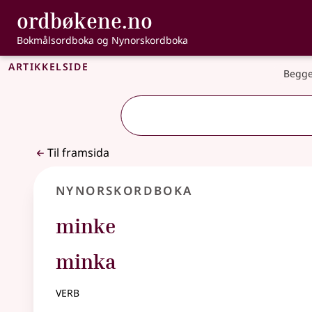
, Bokmålsordbo
ordbøkene.no
Gå til hovudinnhald
Tilgjenge
Bokmålsordboka og Nynorskordboka
Artikkelside
Begge
Til framsida
Nynorskordboka
minke
minka
verb