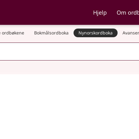
ka og Nynorskordboka
Hjelp
Om ord
 ordbøkene
Bokmålsordboka
Nynorskordboka
Avanser