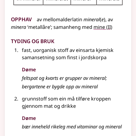
Opphav
av
mellomalderlatin
mineral
(
e
), av
2
minera
‘metallåre’
;
samanheng
med
mine
(
II)
Tyding og bruk
fast, uorganisk stoff av einsarta kjemisk
samansetning som finst i jordskorpa
Døme
feltspat og kvarts er grupper av mineral
;
bergartene er bygde opp av mineral
grunnstoff som ein må tilføre kroppen
gjennom mat og drikke
Døme
bær inneheld rikeleg med vitaminar og mineral