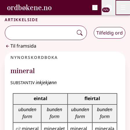
, Bokmålsordboka og N
ordbøkene.no
Nettsi
NN
Men
Gå til hovudinnhald
Tilgjenge
Bokmålsordboka og Nynorskordboka
Artikkelside
Tilfeldig ord
Til framsida
Nynorskordboka
mineral
substantiv
inkjekjønn
Bøyningstabell for dette substantivet
eintal
fleirtal
ubunden
bunden
ubunden
bunden
form
form
form
form
eit
mineral
mineralet
mineral
minerala