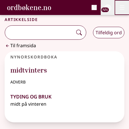
, Bokmålsordboka og N
ordbøkene.no
Nettsi
NN
Men
Gå til hovudinnhald
Tilgjenge
Bokmålsordboka og Nynorskordboka
Artikkelside
Tilfeldig ord
Til framsida
Nynorskordboka
midtvinters
adverb
Tyding og bruk
midt på vinteren