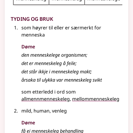
Tyding og bruk
som høyrer til
eller
er særmerkt for
menneska
Døme
den
menneskelege
organismen
;
det er
menneskeleg
å feile
;
det står ikkje i
menneskeleg
makt
;
årsaka til ulykka var
menneskeleg
svikt
som etterledd i ord som
allmennmenneskeleg
mellommenneskeleg
mild, human, venleg
Døme
få ei
menneskeleg
behandling