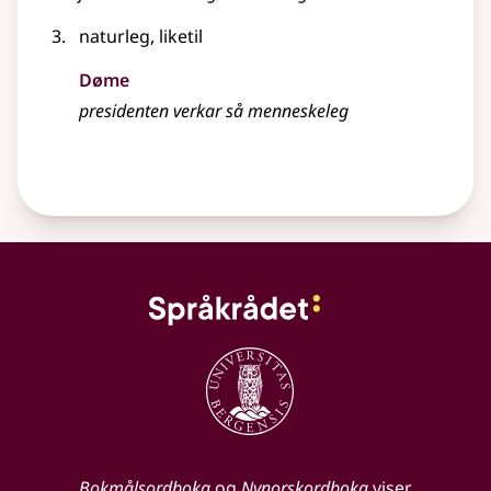
naturleg, liketil
Døme
presidenten verkar så
menneskeleg
Bokmålsordboka
og
Nynorskordboka
viser