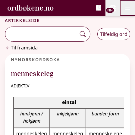
, Bokmålsordboka og N
ordbøkene.no
Nettsi
NN
Men
Gå til hovudinnhald
Tilgjenge
Bokmålsordboka og Nynorskordboka
Artikkelside
Tilfeldig ord
Til framsida
Nynorskordboka
menneskeleg
adjektiv
Bøyningstabell for dette adjektivet
eintal
hankjønn /
inkjekjønn
bunden form
hokjønn
menneskeleg
menneskeleg
menneskelege
me