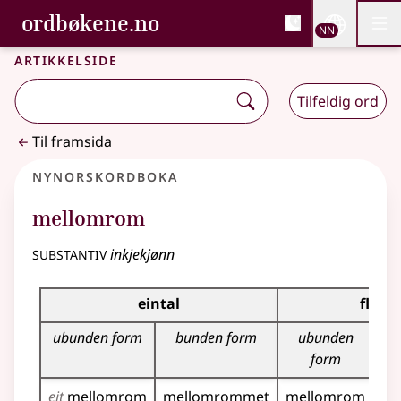
, Bokmålsordboka og N
ordbøkene.no
Nettsi
NN
Men
Gå til hovudinnhald
Tilgjenge
Bokmålsordboka og Nynorskordboka
Artikkelside
Tilfeldig ord
Til framsida
Nynorskordboka
mellomrom
substantiv
inkjekjønn
Bøyningstabell for dette substantivet
eintal
fleirt
ubunden form
bunden form
ubunden
b
form
eit
mellomrom
mellomrommet
mellomrom
me