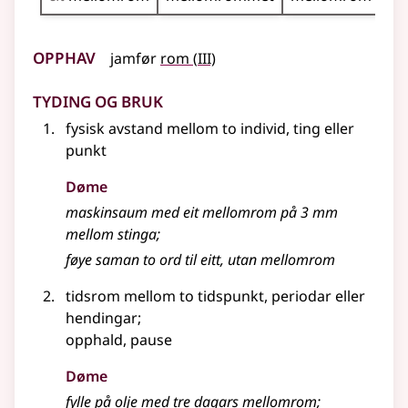
Opphav
3
jamfør
rom
(
III)
Tyding og bruk
fysisk avstand mellom to individ, ting eller
punkt
Døme
maskinsaum med eit mellomrom på 3 mm
mellom stinga
;
føye saman to ord til eitt, utan mellomrom
tidsrom mellom to tidspunkt, periodar eller
hendingar
;
opphald, pause
Døme
fylle på olje med tre dagars mellomrom
;