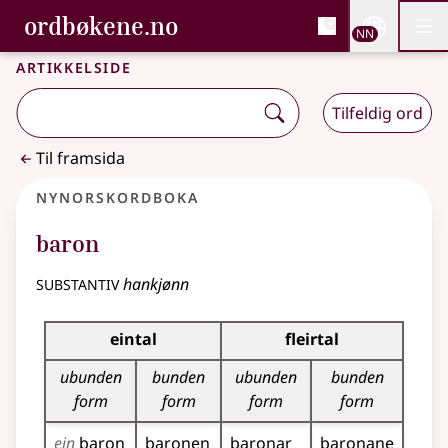
, Bokmålsordboka og N
ordbøkene.no
Nettsi
NN
Men
Gå til hovudinnhald
Tilgjenge
Bokmålsordboka og Nynorskordboka
Artikkelside
Tilfeldig ord
Til framsida
Nynorskordboka
baron
substantiv
hankjønn
Bøyningstabell for dette substantivet
eintal
fleirtal
ubunden
bunden
ubunden
bunden
form
form
form
form
ein
baron
baronen
baronar
baronane