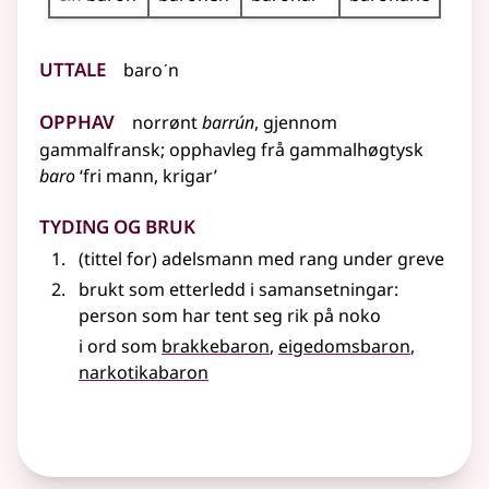
Uttale
baroˊn
Opphav
norrønt
barrún
,
gjennom
gammalfransk
;
opphavleg frå
gammalhøgtysk
baro
‘fri mann, krigar’
Tyding og bruk
(tittel for) adelsmann med rang under greve
brukt som etterledd i samansetningar:
person som har tent seg rik på noko
i ord som
brakkebaron
eigedomsbaron
narkotikabaron