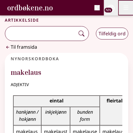
, Bokmålsordboka og N
ordbøkene.no
Nettsi
NN
Men
Gå til hovudinnhald
Tilgjenge
Bokmålsordboka og Nynorskordboka
Artikkelside
Tilfeldig ord
Til framsida
Nynorskordboka
makelaus
adjektiv
Bøyningstabell for dette adjektivet
eintal
fleirtal
hankjønn /
inkjekjønn
bunden
hokjønn
form
makelaus
makelaust
makelause
makelause