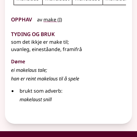
Opphav
1
av
make
(
I)
Tyding og bruk
som det ikkje er make til
;
uvanleg, eineståande, framifrå
Døme
ei makelaus tale
;
han er reint makelaus til å spele
brukt som adverb:
makelaust snill