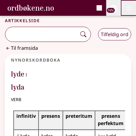
, Bokmålsordboka og N
ordbøkene.no
Nettsi
NN
Men
Gå til hovudinnhald
Tilgjenge
Bokmålsordboka og Nynorskordboka
Artikkelside
Tilfeldig ord
Til framsida
Nynorskordboka
1
lyde
I
lyda
verb
Bøyningstabell for dette verbet
infinitiv
presens
preteritum
presens
im
perfektum