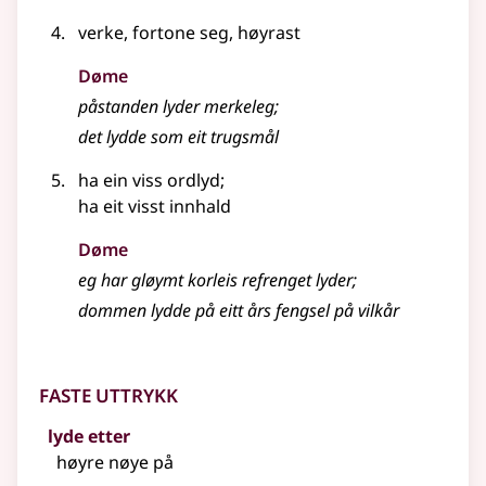
verke, fortone seg, høyrast
Døme
påstanden lyder merkeleg
;
det lydde som eit trugsmål
ha ein viss ordlyd
;
ha eit visst innhald
Døme
eg har gløymt korleis refrenget lyder
;
dommen lydde på eitt års fengsel på vilkår
Faste uttrykk
lyde etter
høyre nøye på