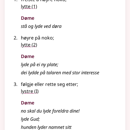
lytte
(1)
Døme
stå og lyde ved døra
høyre på noko
;
lytte
(2)
Døme
lyde på ei ny plate
;
dei lydde på talaren med stor interesse
følgje eller rette seg etter
;
1
lystre
(
I)
Døme
no skal du lyde foreldra dine!
lyde Gud
;
hunden lyder namnet sitt