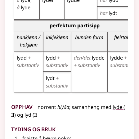
å
lyda
lyder
lydde
har
lydd
lyd
å
lyde
har
lydt
Bøyningstabell for dette verbet (partisippformer)
perfektum partisipp
hankjønn /
inkjekjønn
bunden form
fleirtal
hokjønn
lydd
+
lydd
+
den/det
lydde
lydde
+
substantiv
substantiv
+ substantiv
substantiv
lydt
+
substantiv
Opphav
2
norrønt
hlýða
;
samanheng
med
lyde
(
1
II)
og
lyd
(
I)
Tyding og bruk
freiste å høyre noko
;