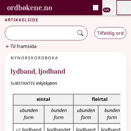
, Bokmålsordboka og N
ordbøkene.no
Nettsi
NN
Men
Gå til hovudinnhald
Tilgjenge
Bokmålsordboka og Nynorskordboka
Artikkelside
Tilfeldig ord
Til framsida
Nynorskordboka
lydband
,
ljodband
substantiv
inkjekjønn
Bøyningstabell for dette substantivet
eintal
fleirtal
ubunden
bunden
ubunden
bunden
form
form
form
form
eit
ljodband
ljodbandet
ljodband
ljodbanda