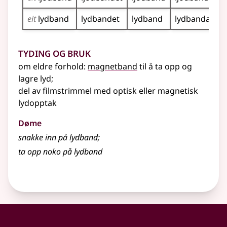
eit
lydband
lydbandet
lydband
lydbanda
Tyding og bruk
om eldre forhold:
magnetband
til å ta opp og
lagre lyd
;
del av filmstrimmel med optisk
eller
magnetisk
lydopptak
Døme
snakke inn på
lydband
;
ta opp noko på
lydband