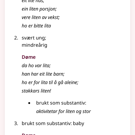
eit lite hus
;
ein liten porsjon
;
vere liten av vekst
;
ho er bitte lita
svært ung
;
mindreårig
Døme
da ho var lita
;
han har eit lite barn
;
ho er for lita til å gå aleine
;
stakkars liten!
brukt som substantiv:
aktivitetar for liten og stor
brukt som substantiv: baby