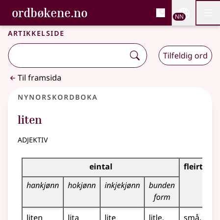
, Bokmålsordboka og N
ordbøkene.no
Nettsi
NN
Men
Gå til hovudinnhald
Tilgjenge
Bokmålsordboka og Nynorskordboka
Artikkelside
Tilfeldig ord
Til framsida
Nynorskordboka
liten
adjektiv
Bøyningstabell for dette adjektivet
eintal
fleirtal
hankjønn
hokjønn
inkjekjønn
bunden
form
liten
lita
lite
litle
små