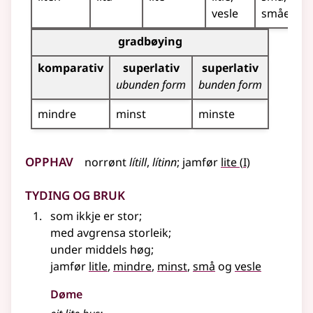
vesle
småe
Bøyningstabell for dette adjektivet (gradbøyning)
gradbøying
komparativ
superlativ
superlativ
ubunden form
bunden form
mindre
minst
minste
Opphav
1
norrønt
lítill
,
lítinn
;
jamfør
lite
(
I)
Tyding og bruk
som ikkje er stor
;
med avgrensa storleik
;
under middels høg
;
jamfør
litle
,
mindre
,
minst
,
små
og
vesle
Døme