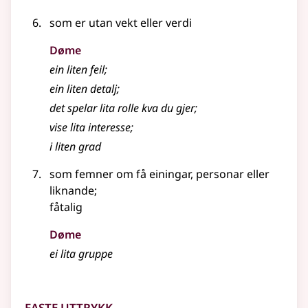
som er utan vekt eller verdi
Døme
ein liten feil
;
ein liten detalj
;
det spelar lita rolle kva du gjer
;
vise lita interesse
;
i liten grad
som femner om få einingar, personar eller
liknande
;
fåtalig
Døme
ei lita gruppe
Faste uttrykk