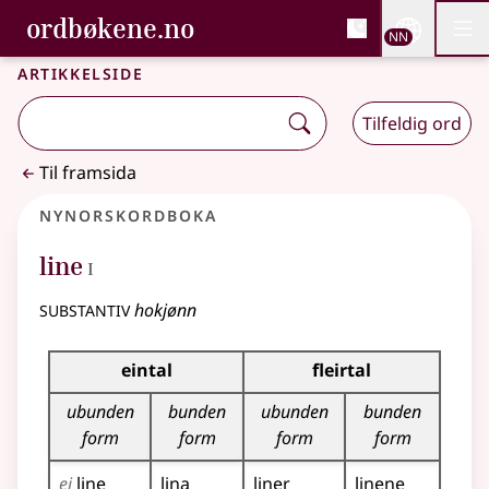
, Bokmålsordboka og N
ordbøkene.no
Nettsi
NN
Men
Gå til hovudinnhald
Tilgjenge
Bokmålsordboka og Nynorskordboka
Artikkelside
Tilfeldig ord
Til framsida
Nynorskordboka
1
line
I
substantiv
hokjønn
Bøyningstabell for dette substantivet
eintal
fleirtal
ubunden
bunden
ubunden
bunden
form
form
form
form
ei
line
lina
liner
linene