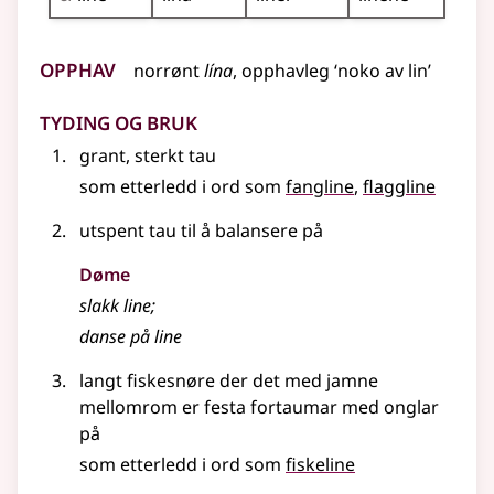
Opphav
norrønt
lína
, opphavleg ‘noko av lin’
Tyding og bruk
grant, sterkt tau
som etterledd i ord som
fangline
flaggline
utspent tau til å balansere på
Døme
slakk line
;
danse på line
langt fiskesnøre der det med jamne
mellomrom er festa fortaumar med onglar
på
som etterledd i ord som
fiskeline