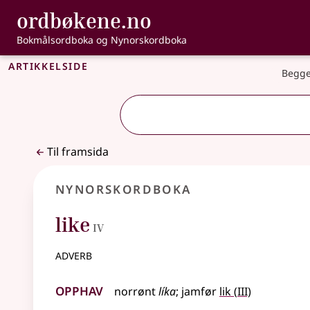
, Bokmålsordbo
ordbøkene.no
Gå til hovudinnhald
Tilgjenge
Bokmålsordboka og Nynorskordboka
Artikkelside
Begge
Til framsida
Nynorskordboka
4
like
IV
adverb
Opphav
3
norrønt
líka
;
jamfør
lik
(
III)