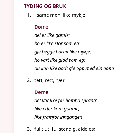
Tyding og bruk
i same mon, like mykje
Døme
dei er like gamle
;
ho er like stor som eg
;
gje begge barna like mykje
;
ho vart like glad som eg
;
du kan like godt gje opp med ein gong
tett, rett, nær
Døme
det var like før bomba sprang
;
like etter kom gutane
;
like framfor inngangen
fullt ut, fullstendig, aldeles
;