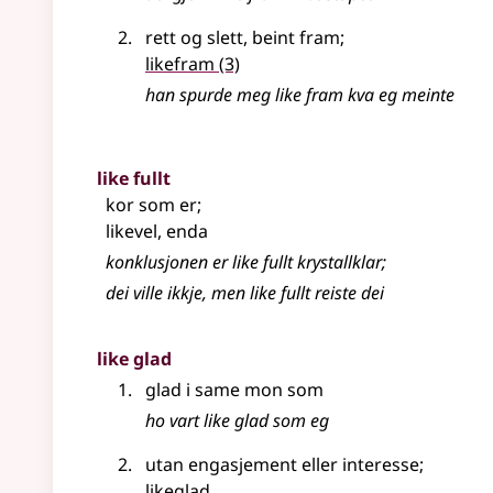
rett og slett, beint fram
;
likefram
(3)
han spurde meg like fram kva eg meinte
like fullt
kor som er
;
likevel, enda
konklusjonen er like fullt krystallklar
;
dei ville ikkje, men like fullt reiste dei
like glad
glad i same mon som
ho vart like glad som eg
utan engasjement
eller
interesse
;
likeglad