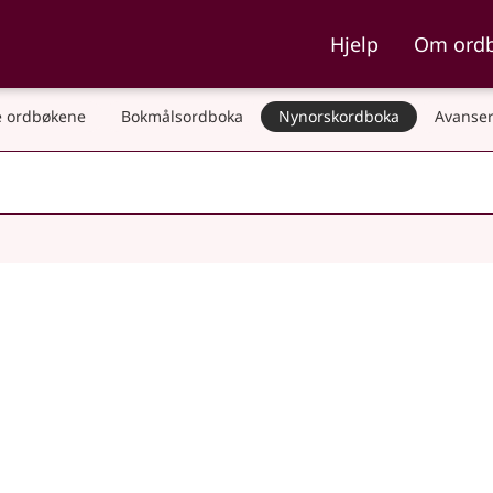
ka og Nynorskordboka
Hjelp
Om ord
 ordbøkene
Bokmålsordboka
Nynorskordboka
Avanser