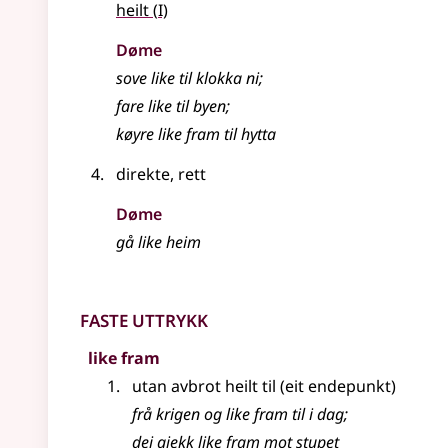
1
heilt
(
I)
Døme
sove like til klokka ni
;
fare like til byen
;
køyre like fram til hytta
direkte, rett
Døme
gå like heim
Faste uttrykk
like fram
utan avbrot heilt til (eit endepunkt)
frå krigen og like fram til i dag
;
dei gjekk like fram mot stupet