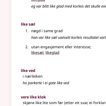
eg var blitt like glad med korleis det skulle e
like sæl
nøgd i same grad
han var like sæl uansett korleis resultatet vart
utan engasjement
eller
interesse
;
likesæl
,
likeglad
like ved
i nærleiken
ho parkerte i ei gate like ved
vere like klok
skjøne like lite som før (etter eit svar, ei forkla