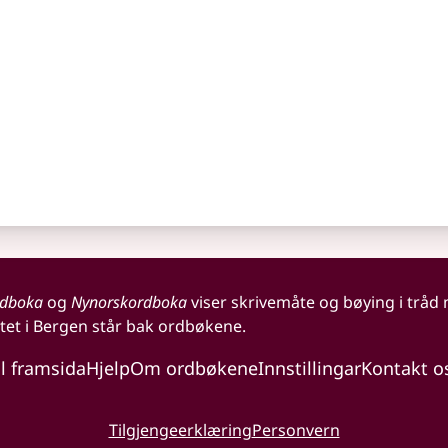
rdboka
og
Nynorskordboka
viser skrivemåte og bøying i tråd
tet i Bergen står bak ordbøkene.
il framsida
Hjelp
Om ordbøkene
Innstillingar
Kontakt o
Tilgjengeerklæring
Personvern