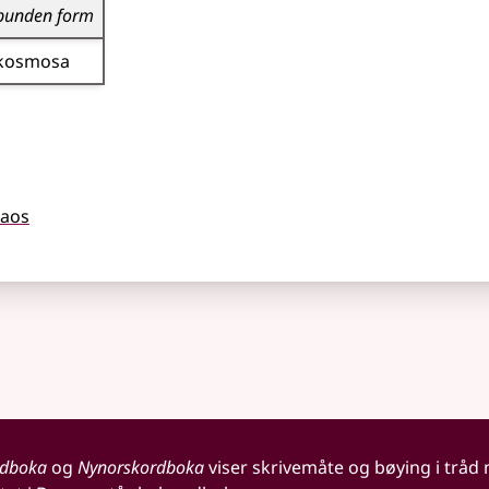
bunden form
kosmosa
aos
rdboka
og
Nynorskordboka
viser skrivemåte og bøying i tråd