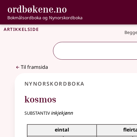
, Bokmålsordbo
ordbøkene.no
Gå til hovudinnhald
Tilgjenge
Bokmålsordboka og Nynorskordboka
Artikkelside
Begge
Til framsida
Nynorskordboka
kosmos
substantiv
inkjekjønn
Bøyningstabell for dette substantivet
eintal
fleirt