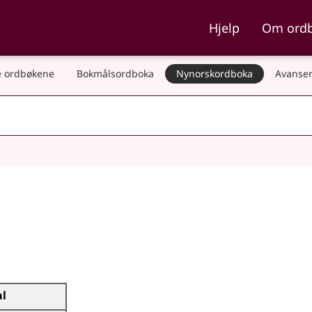
ka og Nynorskordboka
Hjelp
Om ord
 ordbøkene
Bokmålsordboka
Nynorskordboka
Avanser
al