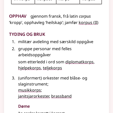
Opphav
gjennom
fransk
,
frå
latin
corpus
2
‘kropp’, opphavleg ‘heilskap’
;
jamfør
korpus
(
II)
Tyding og bruk
militær avdeling med særskild oppgåve
gruppe personar med felles
arbeidsoppgåver
som etterledd i ord som
diplomatkorps
hjelpekorps
teljekorps
(uniformert) orkester med blåse- og
slaginstrument
;
musikkorps
;
janitsjarorkester
,
brassband
Døme