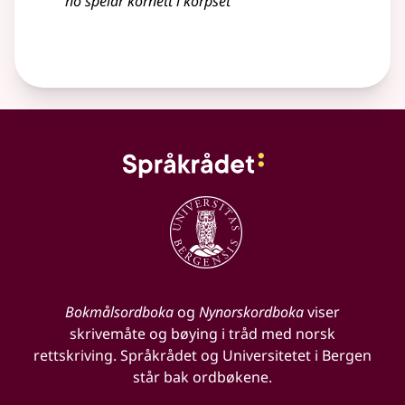
ho spelar kornett i korpset
Bokmålsordboka
og
Nynorskordboka
viser
skrivemåte og bøying i tråd med norsk
rettskriving. Språkrådet og Universitetet i Bergen
står bak ordbøkene.