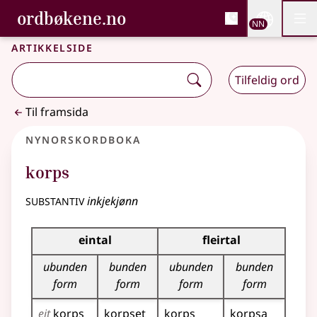
, Bokmålsordboka og N
ordbøkene.no
Nettsi
NN
Men
Gå til hovudinnhald
Tilgjenge
Bokmålsordboka og Nynorskordboka
Artikkelside
Tilfeldig ord
Til framsida
Nynorskordboka
korps
substantiv
inkjekjønn
Bøyningstabell for dette substantivet
eintal
fleirtal
ubunden
bunden
ubunden
bunden
form
form
form
form
eit
korps
korpset
korps
korpsa