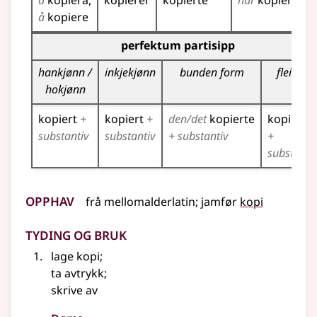
å
kopiera
kopierer
kopierte
har
kopiert
k
å
kopiere
Bøyningstabell for dette verbet (partisippformer)
perfektum partisipp
hankjønn /
inkjekjønn
bunden form
fleirtal
hokjønn
kopiert
+
kopiert
+
den/det
kopierte
kopierte
substantiv
substantiv
+ substantiv
+
substanti
Opphav
frå
mellomalderlatin
;
jamfør
kopi
Tyding og bruk
lage kopi
;
ta avtrykk
;
skrive av