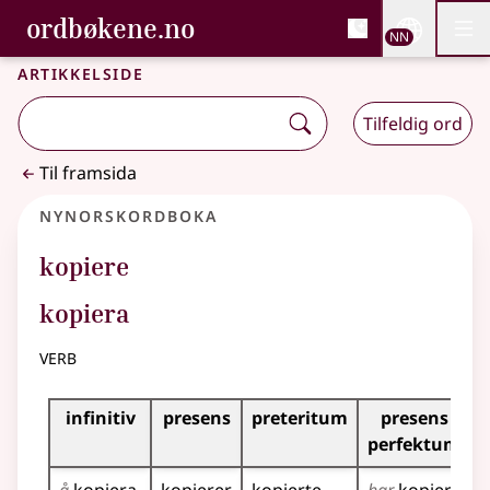
, Bokmålsordboka og N
ordbøkene.no
Nettsi
NN
Men
Gå til hovudinnhald
Tilgjenge
Bokmålsordboka og Nynorskordboka
Artikkelside
Tilfeldig ord
Til framsida
Nynorskordboka
kopiere
kopiera
verb
Bøyningstabell for dette verbet
infinitiv
presens
preteritum
presens
i
perfektum