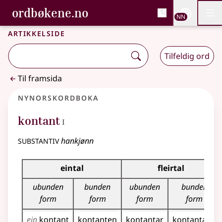
, Bokmålsordboka og N
ordbøkene.no
Nettsi
NN
Men
Gå til hovudinnhald
Tilgjenge
Bokmålsordboka og Nynorskordboka
Artikkelside
Tilfeldig ord
Til framsida
Nynorskordboka
1
kontant
I
substantiv
hankjønn
Bøyningstabell for dette substantivet
eintal
fleirtal
ubunden
bunden
ubunden
bunden
form
form
form
form
ein
kontant
kontanten
kontantar
kontantane