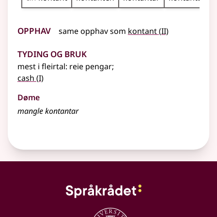
Opphav
2
same opphav som
kontant
(
II)
Tyding og bruk
mest i
fleirtal
: reie pengar
;
1
cash
(
I)
Døme
mangle kontantar