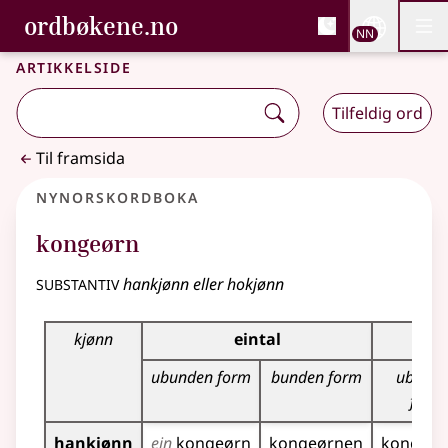
, Bokmålsordboka og N
ordbøkene.no
Nettsi
NN
Men
Gå til hovudinnhald
Tilgjenge
Bokmålsordboka og Nynorskordboka
Artikkelside
Tilfeldig ord
Til framsida
Nynorskordboka
kongeørn
substantiv
hankjønn eller hokjønn
Bøyningstabell for dette substantivet
kjønn
eintal
ubunden form
bunden form
ubund
form
hankjønn
ein
kongeørn
kongeørnen
kongeør