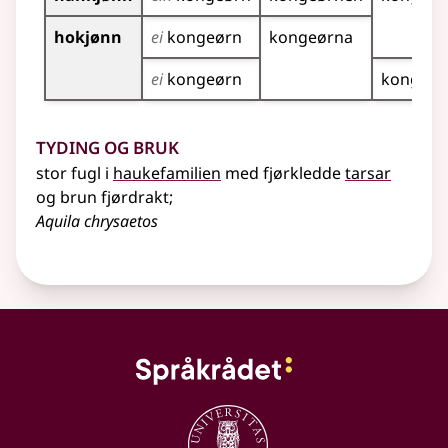
hokjønn
ei
kongeørn
kongeørna
ei
kongeørn
kongeør
Tyding og bruk
stor fugl i
haukefamilien
med fjørkledde
tarsar
og brun fjørdrakt
;
Aquila chrysaetos