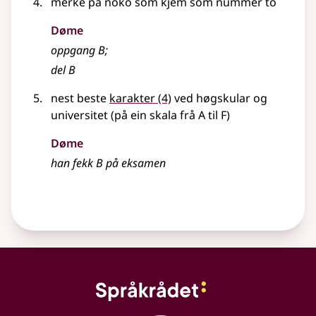
merke på noko som kjem som nummer to
Døme
oppgang B
;
del B
nest beste
karakter
(4)
ved høgskular og
universitet (på ein skala frå A til F)
Døme
han fekk B på eksamen