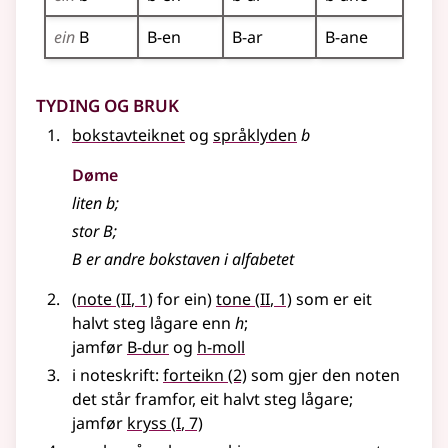
ein
B
B-en
B-ar
B-ane
Tyding og bruk
bokstavteiknet
og
språklyden
b
Døme
liten b
;
stor B
;
B er andre bokstaven i alfabetet
2
2
(
note
(
II
, 1)
for ein)
tone
(
II
, 1)
som er eit
halvt steg lågare enn
h
;
jamfør
B-dur
og
h-moll
i noteskrift:
forteikn
(2)
som gjer den noten
det står framfor, eit halvt steg lågare
;
1
jamfør
kryss
(
I
, 7)