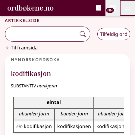
, Bokmålsordboka og N
ordbøkene.no
Nettsi
NN
Men
Gå til hovudinnhald
Tilgjenge
Bokmålsordboka og Nynorskordboka
Artikkelside
Tilfeldig ord
Til framsida
Nynorskordboka
kodifikasjon
substantiv
hankjønn
Bøyningstabell for dette substantivet
eintal
flei
ubunden form
bunden form
ubunden form
ein
kodifikasjon
kodifikasjonen
kodifikasjonar