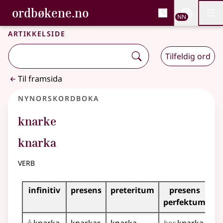
, Bokmålsordboka og N
ordbøkene.no
Nettsi
NN
Men
Gå til hovudinnhald
Tilgjenge
Bokmålsordboka og Nynorskordboka
Artikkelside
Tilfeldig ord
Til framsida
Nynorskordboka
knarke
knarka
verb
Bøyningstabell for dette verbet
infinitiv
presens
preteritum
presens
i
perfektum