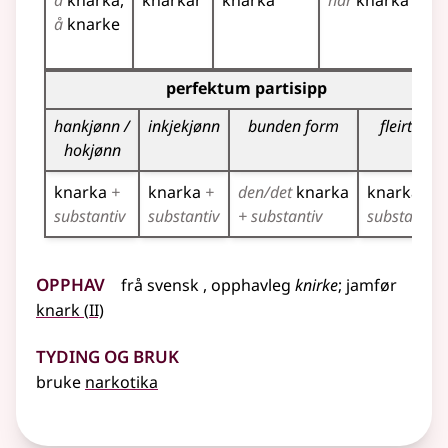
å
knarka
knarkar
knarka
har
knarka
k
å
knarke
k
k
Bøyningstabell for dette verbet (partisippformer)
perfektum partisipp
hankjønn /
inkjekjønn
bunden form
fleirtal
hokjønn
knarka
+
knarka
+
den/det
knarka
knarka
+
substantiv
substantiv
+ substantiv
substantiv
Opphav
frå
svensk
, opphavleg
knirke
;
jamfør
2
knark
(
II)
Tyding og bruk
bruke
narkotika