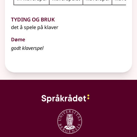
Tyding og bruk
det å spele på klaver
Døme
godt klaverspel