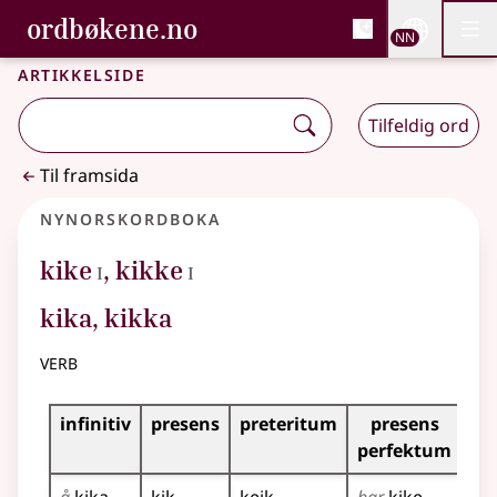
, Bokmålsordboka og N
ordbøkene.no
Nettsi
NN
Men
Gå til hovudinnhald
Tilgjenge
Bokmålsordboka og Nynorskordboka
Artikkelside
Tilfeldig ord
Til framsida
Nynorskordboka
1
1
kike
,
kikke
I
I
kika, kikka
verb
Bøyningstabell for dette verbet
infinitiv
presens
preteritum
presens
im
perfektum