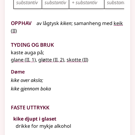
substantiv
substantiv
+ substantiv
substantiv
Opphav
av
lågtysk
kiken
;
samanheng
med
keik
2
(
II)
Tyding og bruk
kaste auga på
;
2
2
2
glane
(
II
, 1)
,
gløtte
(
II
, 2)
,
skotte
(
II)
Døme
kike
over aksla
;
kike
gjennom boka
Faste uttrykk
kike djupt i glaset
drikke for mykje alkohol