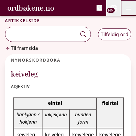
, Bokmålsordboka og N
ordbøkene.no
Nettsi
NN
Men
Gå til hovudinnhald
Tilgjenge
Bokmålsordboka og Nynorskordboka
Artikkelside
Tilfeldig ord
Til framsida
Nynorskordboka
keiveleg
adjektiv
Bøyningstabell for dette adjektivet
eintal
fleirtal
hankjønn /
inkjekjønn
bunden
hokjønn
form
keiveleg
keiveleg
keivelege
keivelege