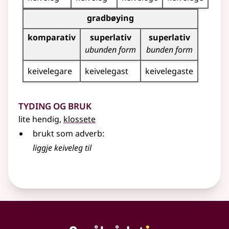
Bøyningstabell for dette adjektivet (gradbøyning)
gradbøying
komparativ
superlativ
superlativ
ubunden form
bunden form
keivelegare
keivelegast
keivelegaste
Tyding og bruk
lite hendig,
klossete
brukt som adverb:
liggje keiveleg til