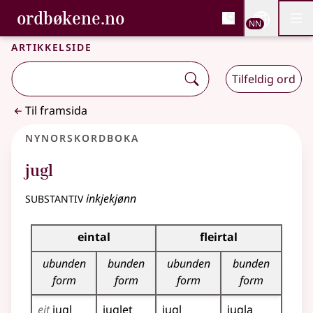
, Bokmålsordboka og N
ordbøkene.no
Nettsi
NN
Men
Gå til hovudinnhald
Tilgjenge
Bokmålsordboka og Nynorskordboka
Artikkelside
Tilfeldig ord
Til framsida
Nynorskordboka
jugl
substantiv
inkjekjønn
Bøyningstabell for dette substantivet
eintal
fleirtal
ubunden
bunden
ubunden
bunden
form
form
form
form
eit
jugl
juglet
jugl
jugla