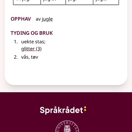
Opphav
av
jugle
Tyding og bruk
uekte stas
;
glitter
(3)
vås, tøv