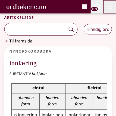
, Bokmålsordboka og N
ordbøkene.no
Nettsi
NN
Men
Gå til hovudinnhald
Tilgjenge
Bokmålsordboka og Nynorskordboka
Artikkelside
Tilfeldig ord
Til framsida
Nynorskordboka
innlæring
substantiv
hokjønn
Bøyningstabell for dette substantivet
eintal
fleirtal
ubunden
bunden
ubunden
bunden fo
form
form
form
ei
innlæring
innlæringa
innlæringar
innlæring