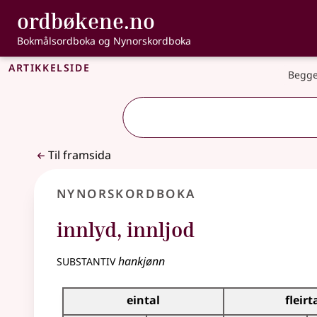
, Bokmålsordbo
ordbøkene.no
Gå til hovudinnhald
Tilgjenge
Bokmålsordboka og Nynorskordboka
Artikkelside
Begge
Til framsida
Nynorskordboka
innlyd
,
innljod
substantiv
hankjønn
Bøyningstabell for dette substantivet
eintal
fleirt