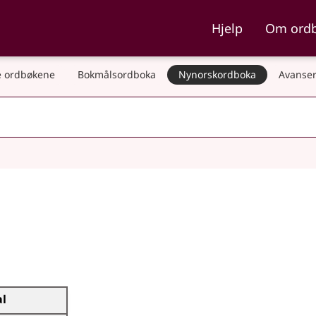
ka og Nynorskordboka
Hjelp
Om ord
 ordbøkene
Bokmålsordboka
Nynorskordboka
Avanser
al