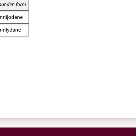
bunden form
innljodane
innlydane