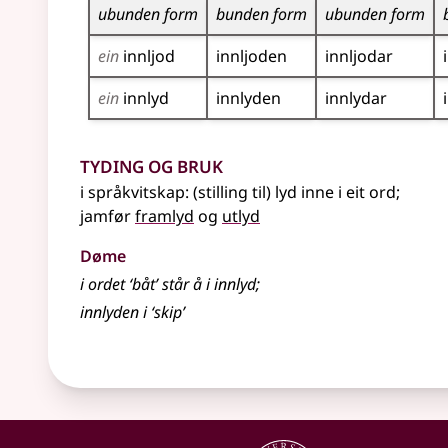
ubunden form
bunden form
ubunden form
ein
innljod
innljoden
innljodar
ein
innlyd
innlyden
innlydar
Tyding og bruk
i
språkvitskap
: (stilling til) lyd inne i eit ord
;
jamfør
framlyd
og
utlyd
Døme
i ordet ‘båt’ står å i
innlyd
;
innlyden i ‘skip’