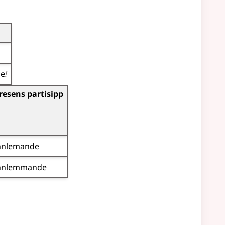
me
!
resens partisipp
nnlemande
nnlemmande