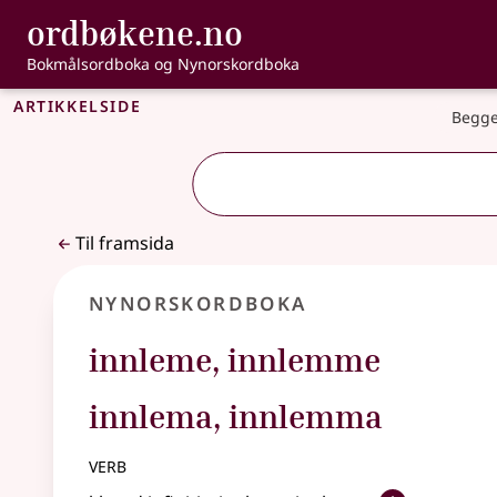
, Bokmålsordbo
ordbøkene.no
Gå til hovudinnhald
Tilgjenge
Bokmålsordboka og Nynorskordboka
Artikkelside
Begge
Til framsida
Nynorskordboka
innleme
,
innlemme
innlema, innlemma
verb