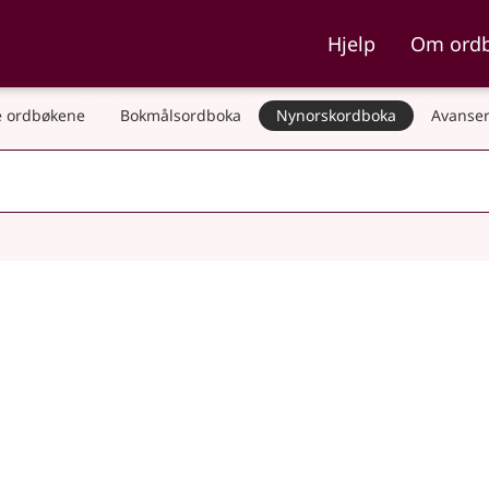
ka og Nynorskordboka
Hjelp
Om ord
 ordbøkene
Bokmålsordboka
Nynorskordboka
Avanser