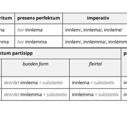
ritum
presens perfektum
imperativ
ma
har
innlema
innlem
!
innlema
!
innleme
!
emma
har
innlemma
innlem
!
innlemma
!
innlem
r)
ktum partisipp
p
bunden form
fleirtal
den/det
innlema
+ substantiv
innlema
+ substantiv
i
den/det
innlemma
+ substantiv
innlemma
+ substantiv
i