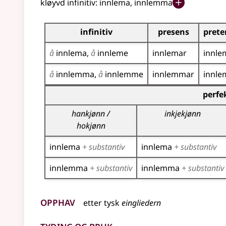
kløyvd infinitiv:
innlema, innlemma
Bøyningstabell for dette verbet
infinitiv
presens
prete
å
innlema
å
innleme
innlemar
innle
å
innlemma
å
innlemme
innlemmar
innl
Bøyningstabell for dette verbet (partisippforme
perfe
hankjønn /
inkjekjønn
hokjønn
innlema
+ substantiv
innlema
+ substantiv
innlemma
+ substantiv
innlemma
+ substantiv
Opphav
etter
tysk
eingliedern
Tyding og bruk